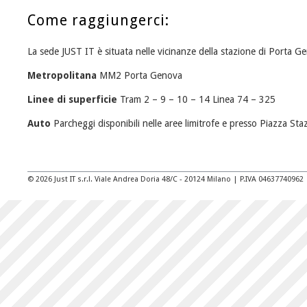
Come raggiungerci:
La sede JUST IT è situata nelle vicinanze della stazione di Porta G
Metropolitana
MM2 Porta Genova
Linee di superficie
Tram 2 – 9 – 10 – 14 Linea 74 – 325
Auto
Parcheggi disponibili nelle aree limitrofe e presso Piazza St
© 2026 Just IT s.r.l. Viale Andrea Doria 48/C - 20124 Milano | P.IVA 04637740962