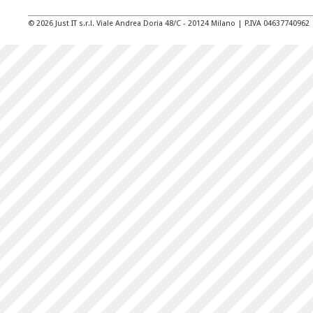
© 2026 Just IT s.r.l. Viale Andrea Doria 48/C - 20124 Milano | P.IVA 04637740962