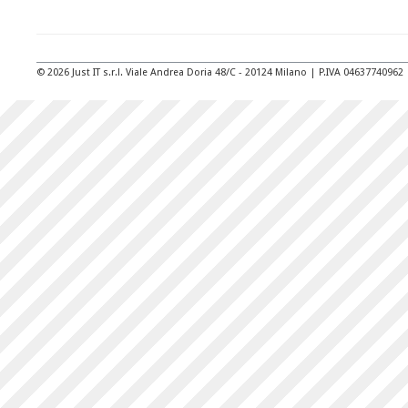
© 2026 Just IT s.r.l. Viale Andrea Doria 48/C - 20124 Milano | P.IVA 04637740962