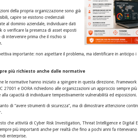
zioni della propria organizzazione sono già
bili, capire se esistono credenziali
e al dominio aziendale, individuare dati
leak o verificare la presenza di asset esposti
di intervenire prima che il rischio si
e.
ttiva importante: non aspettare il problema, ma identificare in anticipo i 
re più richiesto anche dalle normative
che le normative hanno iniziato a spingere in questa direzione. Framewor
 27001 e DORA richiedono alle organizzazioni un approccio sempre più o
e alla capacità di individuare tempestivamente vulnerabilità ed esposizioni.
tanto di “avere strumenti di sicurezza”, ma di dimostrare attenzione contin
r.
to che attività di Cyber Risk Investigation, Threat Intelligence e Digital
mpre più importanti anche per realtà che fino a pochi anni fa ritenevano 
andi enterprise.