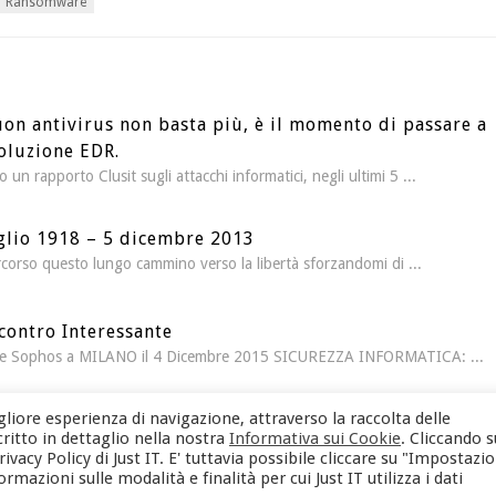
Ransomware
on antivirus non basta più, è il momento di passare a
oluzione EDR.
 un rapporto Clusit sugli attacchi informatici, negli ultimi 5 ...
glio 1918 – 5 dicembre 2013
corso questo lungo cammino verso la libertà sforzandomi di ...
contro Interessante
T e Sophos a MILANO il 4 Dicembre 2015 SICUREZZA INFORMATICA: ...
liore esperienza di navigazione, attraverso la raccolta delle
critto in dettaglio nella nostra
Informativa sui Cookie
. Cliccando s
vacy Policy di Just IT. E' tuttavia possibile cliccare su "Impostazio
azioni sulle modalità e finalità per cui Just IT utilizza i dati
ale Andrea Doria 48/C - 20124 Milano | P.IVA 04637740962 |
Area aziendale
|
Note legali
|