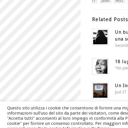
IT
justit
NIS2
Related Posts
Un bu
una s
Secondo
18 lu
“Ho per
Un In
Just I
Questo sito utilizza i cookie che consentono di fornire una mig
informazioni sull'uso del sito da parte dei visitatori, come des
"Accetta tutti" acconsenti al loro impiego in conformità alla Pri
cookie" per fornire un consenso controllato. Per maggiori inform
© 2026 Just IT s.r.l. Vi