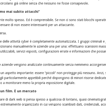
 circolano già online senza che nessuno ne fosse consapevole.
mo mai subito attacchi”
nte molto spesso. Ed è comprensibile. Se non ci sono stati blocchi operativ
pensare di non essere interessanti per un attaccante.
ersa.
 delle attività cyber è completamente automatizzata. I gruppi criminali e 
zionano manualmente le aziende una per una: effettuano scansioni massi
iutilizzabili, servizi esposti, configurazioni errate e informazioni che possa
ime aziende vengono analizzate continuamente senza nemmeno accorgerse
un aspetto importante: essere “piccoli” non protegge più nessuno. Anzi,
li particolarmente appetibili perché dispongono di minori risorse dedicate
o a monitorare meno la propria esposizione digitale.
 un film. È un mercato
are di dark web si pensa spesso a qualcosa di lontano, quasi cinematografi
 estremamente organizzato in cui vengono scambiati dati, credenziali, acc