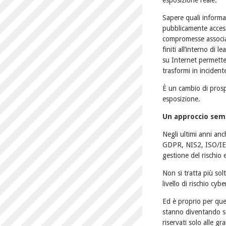
esposizione reale.
Sapere quali informa
pubblicamente accessi
compromesse associat
finiti all’interno di 
su Internet permette 
trasformi in incident
È un cambio di prospe
esposizione.
Un approccio semp
Negli ultimi anni an
GDPR, NIS2, ISO/IEC
gestione del rischio 
Non si tratta più sol
livello di rischio cybe
Ed è proprio per ques
stanno diventando se
riservati solo alle gr