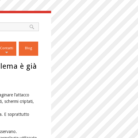
Contatti
Blog
blema è già
ginare l’attacco
 schermi criptati,
ma. E soprattutto
osservano.