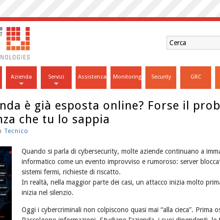
Azienda
Servizi
Assistenza
Monitoring
Security
GRC
enda è già esposta online? Forse il pro
nza che tu lo sappia
in
Tecnico
Quando si parla di cybersecurity, molte aziende continuano a imma
informatico come un evento improvviso e rumoroso: server bloccati,
sistemi fermi, richieste di riscatto.
In realtà, nella maggior parte dei casi, un attacco inizia molto pri
inizia nel silenzio.
Oggi i cybercriminali non colpiscono quasi mai “alla cieca”. Prima 