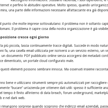
Raccolgono informazioni. Studiano l’azienda, i suoi dipendenti, le t
Internet e perfino le abitudini operative. Molto spesso, quando un’organizz
 mira, una parte delle informazioni necessarie all’attaccante era già disponi
il punto che molte imprese sottovalutano: il problema non è soltanto cap
omani. Il problema è capire cosa della nostra organizzazione è già visibile
sposizione cresce ogni giorno
la più piccola, lascia continuamente tracce digitali. Succede in modo natu
nni fa, una casella email utilizzata per iscriversi a un servizio esterno, un
, un documento PDF pubblicato online senza accorgersi dei metadati conte
ice dimenticato, un portale cloud configurato male.
 questi elementi possono sembrare innocui. Ma osservati insieme raccont
sanno bene e utilizzano strumenti sempre più automatizzati per raccogliere
ente “bucare” un’azienda per ottenere dati utili: spesso è sufficiente ana
el tempo è finito all’interno di data breach, forum underground, marketplac
b e nel dark web.
i rimangono sorprese quando scoprono che indirizzi email aziendali, pa