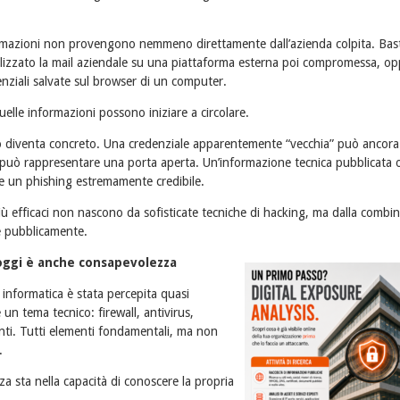
formazioni non provengono nemmeno direttamente dall’azienda colpita. Bas
lizzato la mail aziendale su una piattaforma esterna poi compromessa, o
enziali salvate sul browser di un computer.
lle informazioni possono iniziare a circolare.
hio diventa concreto. Una credenziale apparentemente “vecchia” può ancora
può rappresentare una porta aperta. Un’informazione tecnica pubblicata 
re un phishing estremamente credibile.
iù efficaci non nascono da sofisticate tecniche di hacking, ma dalla combin
e pubblicamente.
oggi è anche consapevolezza
 informatica è stata percepita quasi
un tema tecnico: firewall, antivirus,
ti. Tutti elementi fondamentali, ma non
.
za sta nella capacità di conoscere la propria