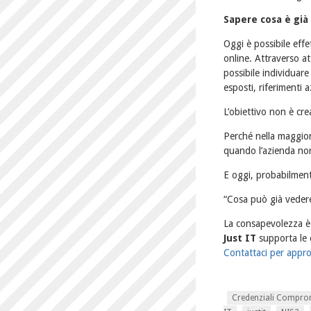
Sapere cosa è già 
Oggi è possibile eff
online. Attraverso a
possibile individuar
esposti, riferimenti a
L’obiettivo non è cr
Perché nella maggior
quando l’azienda non 
E oggi, probabilment
“Cosa può già vedere
La consapevolezza è 
Just IT
supporta le o
Contattaci per appro
Credenziali Compr