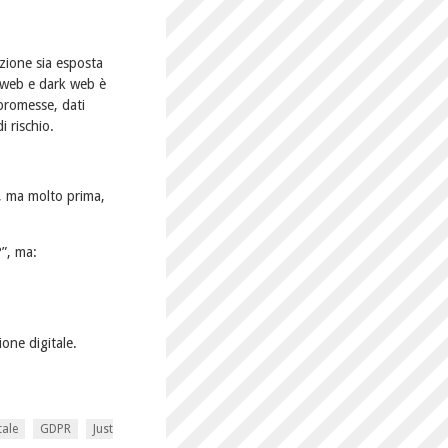
zione sia esposta
p web e dark web è
mpromesse, dati
i rischio.
o, ma molto prima,
”, ma:
ione digitale.
tale
GDPR
Just