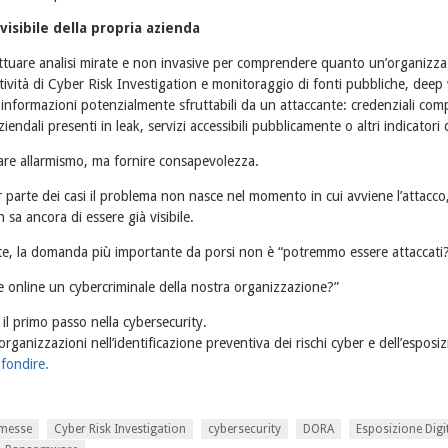
visibile della propria azienda
ettuare analisi mirate e non invasive per comprendere quanto un’organizza
ttività di Cyber Risk Investigation e monitoraggio di fonti pubbliche, dee
e informazioni potenzialmente sfruttabili da un attaccante: credenziali co
ziendali presenti in leak, servizi accessibili pubblicamente o altri indicatori d
eare allarmismo, ma fornire consapevolezza.
 parte dei casi il problema non nasce nel momento in cui avviene l’attacc
sa ancora di essere già visibile.
e, la domanda più importante da porsi non è “potremmo essere attaccati?
 online un cybercriminale della nostra organizzazione?”
il primo passo nella cybersecurity.
rganizzazioni nell’identificazione preventiva dei rischi cyber e dell’esposiz
fondire.
omesse
Cyber Risk Investigation
cybersecurity
DORA
Esposizione Digi