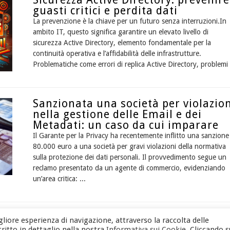
guasti critici e perdita dati
La prevenzione è la chiave per un futuro senza interruzioni.In
ambito IT, questo significa garantire un elevato livello di
sicurezza Active Directory, elemento fondamentale per la
continuità operativa e l’affidabilità delle infrastrutture.
Problematiche come errori di replica Active Directory, problemi 
Sanzionata una società per violazio
nella gestione delle Email e dei
Metadati: un caso da cui imparare
Il Garante per la Privacy ha recentemente inflitto una sanzione
80.000 euro a una società per gravi violazioni della normativa
sulla protezione dei dati personali. Il provvedimento segue un
reclamo presentato da un agente di commercio, evidenziando
un’area critica: ...
2
3
4
5
6
7
8
9
liore esperienza di navigazione, attraverso la raccolta delle
critto in dettaglio nella nostra
Informativa sui Cookie
. Cliccando s