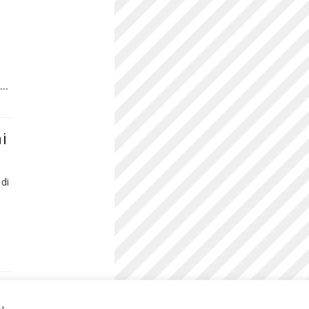
...
ni
 di
u