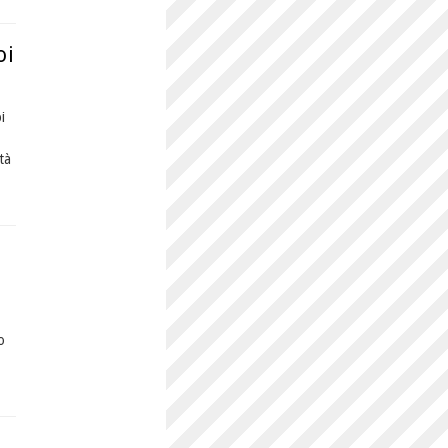
oi
i
tà
o