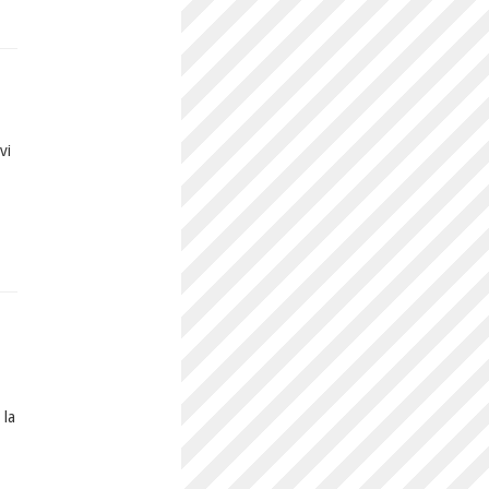
vi
 la