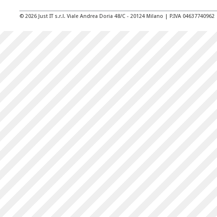
© 2026 Just IT s.r.l. Viale Andrea Doria 48/C - 20124 Milano | P.IVA 04637740962