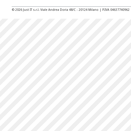
© 2026 Just IT s.r.l. Viale Andrea Doria 48/C - 20124 Milano | P.IVA 04637740962